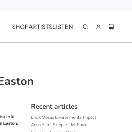
SHOP
ARTISTS
LISTEN
Easton
Recent articles
tsider là
Black Mesa's Environmental Impact
m Easton
,
Anna Ash - Sleeper - M-Podia
a