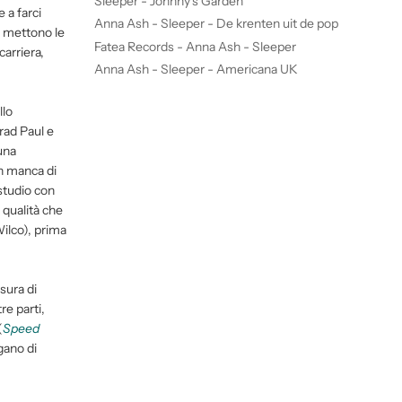
Sleeper - Johnny's Garden
 a farci
Anna Ash - Sleeper - De krenten uit de pop
 mettono le
Fatea Records - Anna Ash - Sleeper
carriera,
Anna Ash - Sleeper - Americana UK
llo
Brad Paul e
 una
on manca di
 studio con
 qualità che
Wilco), prima
sura di
re parti,
(
Speed
gano di