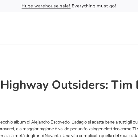
Huge warehouse sale!
Feel the Sun
Apologies
Everything must go!
 Highway Outsiders: Tim 
 vecchio album di Alejandro Escovedo. L’adagio si adatta bene a tutti gli ou
rovarci, e a maggior ragione è valido per un folksinger elettrico come
Ti
ersa alla metà degli anni Novanta. Una vita complicata quella del musicist