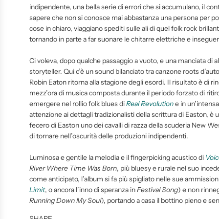
indipendente, una bella serie di errori che si accumulano, il co
sapere che non si conosce mai abbastanza una persona per pot
cose in chiaro, viaggiano spediti sulle ali di quel folk rock brill
tornando in parte a far suonare le chitarre elettriche e inseg
Ci voleva, dopo qualche passaggio a vuoto, e una manciata di alb
storyteller. Qui c’è un sound bilanciato tra canzone roots d’auto
Robin Eaton ritorna alla stagione degli esordi. Il risultato è di ri
mezz’ora di musica composta durante il periodo forzato di ritiro
emergere nel rollio folk blues di
Real Revolution
e in un’intensa
attenzione ai dettagli tradizionalisti della scrittura di Easton,
fecero di Easton uno dei cavalli di razza della scuderia New Wes
di tornare nell’oscurità delle produzioni indipendenti.
Luminosa e gentile la melodia e il fingerpicking acustico di
Voic
River Where Time Was Born
, più bluesy e rurale nel suo ince
come anticipato, l’album si fa più spigliato nelle sue ammissio
Limit
, o ancora l’inno di speranza in
Festival Song
) e non rinne
Running Down My Soul
), portando a casa il bottino pieno e sen
SHARE