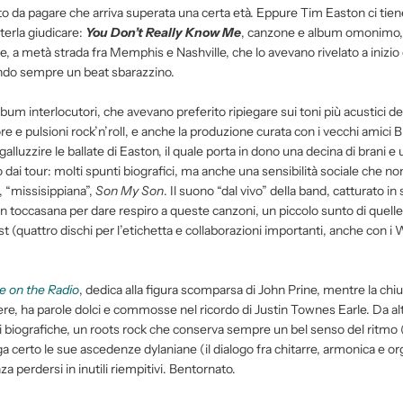
nto da pagare che arriva superata una certa età. Eppure Tim Easton ci tiene
erla giudicare:
You Don’t Really Know Me
, canzone e album omonimo,
ante, a metà strada fra Memphis e Nashville, che lo avevano rivelato a inizio 
uendo sempre un beat sbarazzino.
um interlocutori, che avevano preferito ripiegare sui toni più acustici de
re e pulsioni rock’n’roll, e anche la produzione curata con i vecchi amici 
ngalluzzire le ballate di Easton, il quale porta in dono una decina di brani e
 dai tour: molti spunti biografici, ma anche una sensibilità sociale che n
, “missisippiana”,
Son My Son
. Il suono “dal vivo” della band, catturato in
 è un toccasana per dare respiro a queste canzoni, un piccolo sunto di quelle
t (quattro dischi per l’etichetta e collaborazioni importanti, anche con i 
e on the Radio
, dedica alla figura scomparsa di John Prine, mentre la chiu
dere, ha parole dolci e commosse nel ricordo di Justin Townes Earle. Da alt
ni biografiche, un roots rock che conserva sempre un bel senso del ritmo 
ga certo le sue ascedenze dylaniane (il dialogo fra chitarre, armonica e or
za perdersi in inutili riempitivi. Bentornato.